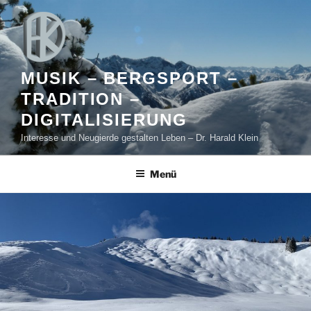
Zum
Inhalt
springen
MUSIK – BERGSPORT –
TRADITION –
DIGITALISIERUNG
Interesse und Neugierde gestalten Leben – Dr. Harald Klein
Menü