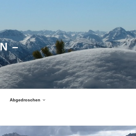
N –
Abgedroschen