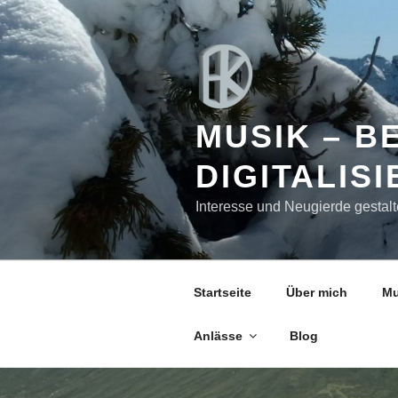
Zum
Inhalt
springen
MUSIK – B
DIGITALIS
Interesse und Neugierde gestalt
Startseite
Über mich
Mu
Anlässe
Blog